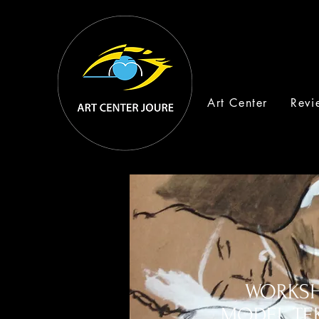
Art Center
Revi
WORKS
MODEL TE