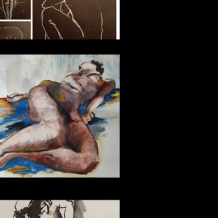
oul Floor
Little Ibiza Store
More