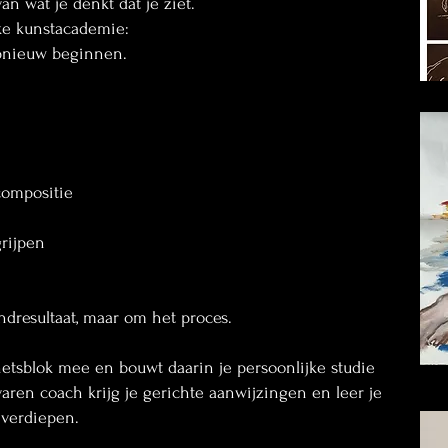
van wat je dénkt dat je ziet.
ke kunstacademie:
opnieuw beginnen.
Reviews
Workshops & Cursussen
Creatief Atelier
S
compositie
rijpen
ndresultaat, maar om het proces.
etsblok mee en bouwt daarin je persoonlijke studie
aren coach krijg je gerichte aanwijzingen en leer je
 verdiepen.