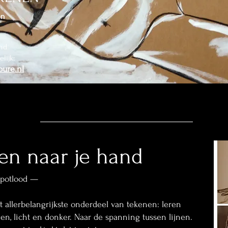
en
nd
lijk:
oure.nl
ken naar je hand
 potlood —
 allerbelangrijkste onderdeel van tekenen: leren
en, licht en donker. Naar de spanning tussen lijnen.