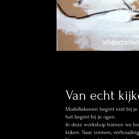
Volwassen
Najaar
Groepsverba
Opgave is moge
info@artcenterj
Van echt kij
Modeltekenen begint niet bij je
het begint bij je ogen.
In deze workshop trainen we het
kijken. Naar vormen, verhouding