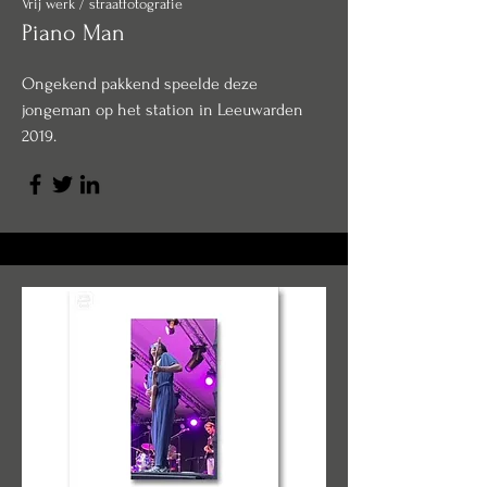
Vrij werk / straatfotografie
Piano Man
Ongekend pakkend speelde deze
jongeman op het station in Leeuwarden
2019.