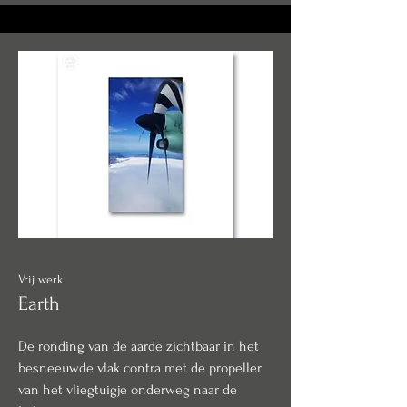
Vrij werk
Earth
De ronding van de aarde zichtbaar in het
besneeuwde vlak contra met de propeller
van het vliegtuigje onderweg naar de