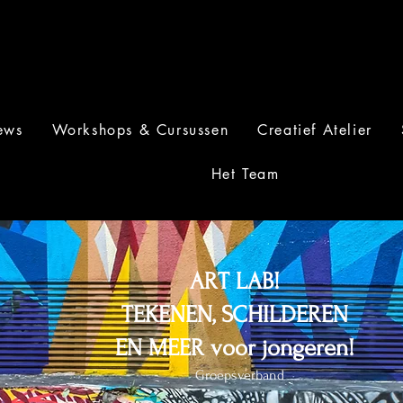
ews
Workshops & Cursussen
Creatief Atelier
Het Team
ART LAB!
TEKENEN, SCHILDEREN
EN MEER voor jongeren!
Groepsverband