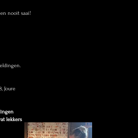
 en nooit saai!
eldingen.
, Joure
dingen
wat lekkers