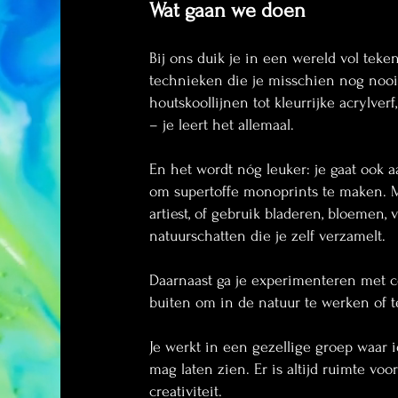
Wat gaan we doen
Bij ons duik je in een wereld vol teke
technieken die je misschien nog nooi
houtskoollijnen tot kleurrijke acrylverf,
– je leert het allemaal.
Reviews
Workshops & Cursussen
Creatief Atelier
S
En het wordt nóg leuker: je gaat ook a
om supertoffe monoprints te maken. M
artiest, of gebruik bladeren, bloemen, 
natuurschatten die je zelf verzamelt.
Daarnaast ga je experimenteren met co
buiten om in de natuur te werken of t
Je werkt in een gezellige groep waar i
mag laten zien. Er is altijd ruimte voo
creativiteit.