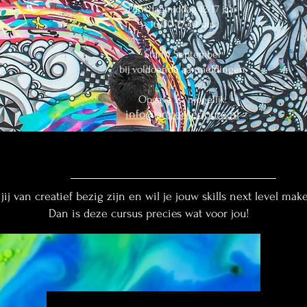
Dinsdagmiddag 12-17 jaar
16.00-17.30 uur
Start 1 September
bij voldoende aanmeldingen
Opgave is mogelijk:
info@artcenterjoure.nl
jij van creatief bezig zijn en wil je jouw skills next level mak
Dan is deze cursus precies wat voor jou!