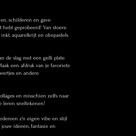
nen, schilderen en gave
t hebt geprobeerd! Van stoere
 inkt, aquarelkrijt en oliepastels
oul Floor
Little Ibiza Store
More
an de slag met een gelli plate
aak een afdruk van je favoriete
veertjes en andere
llages en misschien zelfs naar
e leren sneltekenen!
edereen z’n eigen vibe en stijl
r jouw ideeën, fantasie en